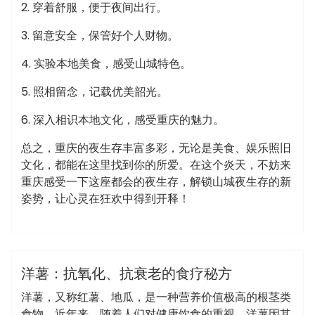
2. 穿着舒服，便于夜间出行。
3. 留意安全，保管好个人财物。
4. 实验本地美食，感受山城特色。
5. 照相留念，记载优美韶光。
6. 深入相识本地文化，感受重庆的魅力。
总之，重庆的夜生存丰富多彩，无论是美食、娱乐照旧
文化，都能在这里找到你的所爱。在这个炎天，不妨来
重庆感受一下这座都会的夜生存，解锁山城夜生存的新
姿势，让心灵在狂欢中得到开释！
admin
洗浴休闲会所
洋薯：抗氧化、抗衰老的食疗秘方
洋薯，又称红薯、地瓜，是一种营养价值极高的根茎类
食物。近年来，随着人们对健康饮食的重视，洋薯因其