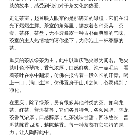
茶的故事，感受到他们对于茶文化的热爱。
走进茶室，起首映入眼帘的是那满架的绿植，它们在阳
光下熠熠生辉。茶室的角落里，摆放着各种茶具，茶
壶、茶杯、茶盘，无不透暴露一种古朴而典雅的气味。
茶室的主人热情地约请你坐下，为你泡上一杯香醇的
茶。
重庆的茶以绿茶为主，此中以重庆毛尖最为闻名。毛尖
茶叶色泽翠绿，香气浓厚，口感鲜爽。泡一壶毛尖，看
着茶叶在水中翻滚，仿佛在报告着一段久长的汗青。喝
上一口，满口生津，仿佛置身于山川之间，心灵得到了
净化。
在重庆，除了绿茶，另有很多其他种类的茶。如乌龙
茶、红茶、普洱茶等，它们各具特色，各领风骚。乌龙
茶香气浓厚，口感醇厚；红茶滋味甘甜，回味悠长；普
洱茶陈香四溢，越陈越香。每一种茶都有它独特的魅
力，让人陶醉此中。