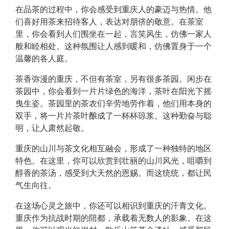
在品茶的过程中，你会感受到重庆人的豪迈与热情。他
们喜好用茶来招待客人，表达对朋侪的敬意。在茶室
里，你会看到人们围坐在一起，言笑风生，仿佛一家人
般和睦相处。这种氛围让人感到暖和，仿佛置身于一个
温馨的各人庭。
茶香弥漫的重庆，不但有茶室，另有很多茶园。闲步在
茶园中，你会看到一片片绿色的海洋，茶叶在阳光下摇
曳生姿。茶园里的茶农们辛劳地劳作着，他们用本身的
双手，将一片片茶叶酿成了一杯杯琼浆。这种勤奋与聪
明，让人肃然起敬。
重庆的山川与茶文化相互融会，形成了一种独特的地区
特色。在这里，你可以欣赏到壮丽的山川风光，咀嚼到
醇香的茶汤，感受到大天然的恩赐。而这统统，都让民
气生向往。
在这场心灵之旅中，你还可以相识到重庆的汗青文化。
重庆作为抗战时期的陪都，承载着无数人的影象。在这