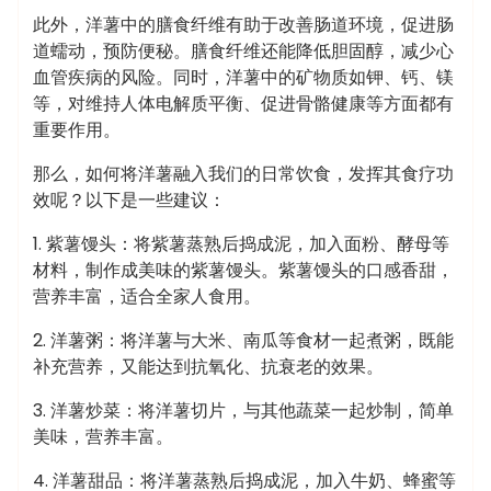
此外，洋薯中的膳食纤维有助于改善肠道环境，促进肠
道蠕动，预防便秘。膳食纤维还能降低胆固醇，减少心
血管疾病的风险。同时，洋薯中的矿物质如钾、钙、镁
等，对维持人体电解质平衡、促进骨骼健康等方面都有
重要作用。
那么，如何将洋薯融入我们的日常饮食，发挥其食疗功
效呢？以下是一些建议：
1. 紫薯馒头：将紫薯蒸熟后捣成泥，加入面粉、酵母等
材料，制作成美味的紫薯馒头。紫薯馒头的口感香甜，
营养丰富，适合全家人食用。
2. 洋薯粥：将洋薯与大米、南瓜等食材一起煮粥，既能
补充营养，又能达到抗氧化、抗衰老的效果。
3. 洋薯炒菜：将洋薯切片，与其他蔬菜一起炒制，简单
美味，营养丰富。
4. 洋薯甜品：将洋薯蒸熟后捣成泥，加入牛奶、蜂蜜等