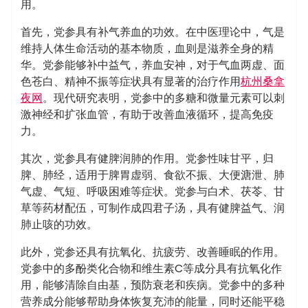
用。
首先，党参具有补气养血的功效。在中医理论中，气是
维持人体生命活动的基本物质，血则是滋养全身的精
华。党参能够补中益气，养血安神，对于气血两虚、面
色苍白、精神不振等症状具有显著的治疗作用
杭州桑拿
夜网
。现代研究表明，党参中的多糖和微量元素可以刺
激神经和扩张血管，有助于改善血液循环，提高免疫
力。
其次，党参具有健脾润肺的作用。党参性味甘平，归
脾、肺经，适用于脾胃虚弱、食欲不振、大便溏泄、肺
气虚、气短、呼吸困难等症状。党参与白术、茯苓、甘
草等药材配伍，可制作成四君子汤，具有健脾益气、润
肺止咳的功效。
此外，党参还具有抗氧化、抗疲劳、改善睡眠的作用。
党参中的多酚类化合物和维生素C等成分具有抗氧化作
用，能够清除自由基，预防衰老和疾病。党参中的多种
营养成分能够帮助身体恢复充沛的能量，同时还能平稳