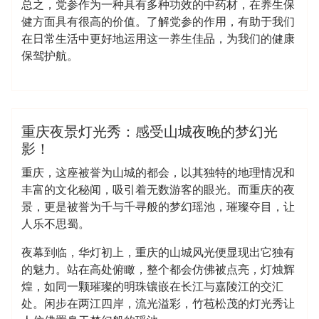
总之，党参作为一种具有多种功效的中药材，在养生保
健方面具有很高的价值。了解党参的作用，有助于我们
在日常生活中更好地运用这一养生佳品，为我们的健康
保驾护航。
admin
龙凤夜网
重庆夜景灯光秀：感受山城夜晚的梦幻光
影！
重庆，这座被誉为山城的都会，以其独特的地理情况和
丰富的文化秘闻，吸引着无数游客的眼光。而重庆的夜
景，更是被誉为千与千寻般的梦幻瑶池，璀璨夺目，让
人乐不思蜀。
夜幕到临，华灯初上，重庆的山城风光便显现出它独有
的魅力。站在高处俯瞰，整个都会仿佛被点亮，灯烛辉
煌，如同一颗璀璨的明珠镶嵌在长江与嘉陵江的交汇
处。闲步在两江四岸，流光溢彩，竹苞松茂的灯光秀让