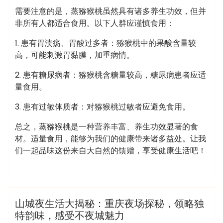
需要注意的是，蒸猕猴桃虽然具有诸多养生功效，但并
非所有人都适合食用。以下人群应谨慎食用：
1. 患有胃溃疡、胃酸过多者：猕猴桃中的果酸含量较
高，可能刺激胃黏膜，加重病情。
2. 患有糖尿病者：猕猴桃含糖量较高，糖尿病患者应适
量食用。
3. 患有过敏体质者：对猕猴桃过敏者应避免食用。
总之，蒸猕猴桃是一种营养丰富、养生功效显著的食
材。适量食用，能够为我们的健康带来诸多益处。让我
们一起品味这份来自大自然的馈赠，享受健康生活吧！
admin
桑拿会所
山城夜生活大揭秘：重庆夜场探秘，领略独
特韵味，感受不夜城魅力