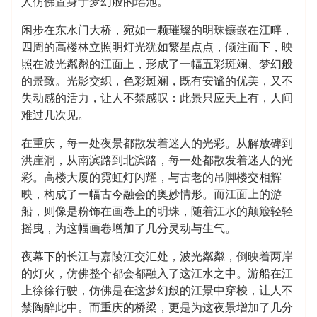
人仿佛置身于梦幻般的瑶池。
闲步在东水门大桥，宛如一颗璀璨的明珠镶嵌在江畔，
四周的高楼林立照明灯光犹如繁星点点，倾注而下，映
照在波光粼粼的江面上，形成了一幅五彩斑斓、梦幻般
的景致。光影交织，色彩斑斓，既有安谧的优美，又不
失动感的活力，让人不禁感叹：此景只应天上有，人间
难过几次见。
在重庆，每一处夜景都散发着迷人的光彩。从解放碑到
洪崖洞，从南滨路到北滨路，每一处都散发着迷人的光
彩。高楼大厦的霓虹灯闪耀，与古老的吊脚楼交相辉
映，构成了一幅古今融会的奥妙情形。而江面上的游
船，则像是粉饰在画卷上的明珠，随着江水的颠簸轻轻
摇曳，为这幅画卷增加了几分灵动与生气。
夜幕下的长江与嘉陵江交汇处，波光粼粼，倒映着两岸
的灯火，仿佛整个都会都融入了这江水之中。游船在江
上徐徐行驶，仿佛是在这梦幻般的江景中穿梭，让人不
禁陶醉此中。而重庆的桥梁，更是为这夜景增加了几分