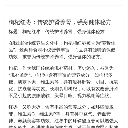
admin
桑拿会所
枸杞红枣：传统护肾养肾，强身健体秘方
标题：枸杞红枣：传统护肾养肾，强身健体秘方
在我国的传统养生文化中，枸杞和红枣被誉为“养肾佳
品”。这两种食材不仅营养丰富，而且具有独特的保健
功效，被誉为传统护肾养肾、强身健体的秘方。
枸杞，作为我国传统的滋补药材，历史悠久，被誉为
“滋补圣药”。枸杞中含有丰富的营养成分，如枸杞多
糖、胡萝卜素、维生素等，具有滋补肝肾、明目、抗氧
化、抗衰老等功效。长期食用枸杞，可以有效改善肝肾
不足引起的腰膝酸软、头晕目眩、视力模糊等症状。
红枣，又称大枣，含有丰富的营养成分，如环磷酸腺
苷、维生素C、维生素P等，具有补中益气、养血安
神、养颜美容等功效。红枣中的环磷酸腺苷可以增强人
体免疫力，促进健康细胞的生成，对于气血虚弱引起的