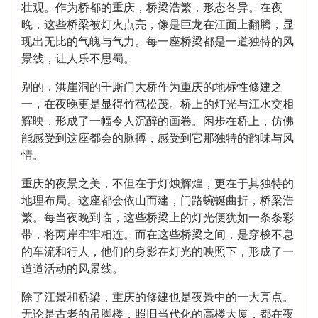
壮观。作为桥都的重庆，桥梁浩繁，形态各异。在夜
晚，这些桥梁被灯火点亮，像是巨龙在江面上翻腾，显
现出无比的气魄与气力。每一座桥梁都是一道独特的风
景线，让人乐不思蜀。
别的，洪崖洞的千厮门大桥作为重庆的地标性修建之
一，在夜晚更是显得竹苞松茂。桥上的灯光与江水交相
辉映，形成了一幅令人沉醉的画卷。闲步在桥上，仿佛
能感受到这座都会的脉搏，感受到它那独特的韵味与风
情。
重庆的夜景之美，不但在于灯烛辉煌，更在于其独特的
地理布局。这座都会依山而建，门路蜿蜒曲折，桥梁浩
繁。每当夜晚到临，这些桥梁上的灯光便犹如一条条彩
带，将两岸牢牢相连。而在这些桥梁之间，是穿梭不息
的车流和行人，他们的身影在灯光的映照下，形成了一
道道活动的风景线。
除了江景和桥梁，重庆的修建也是夜景中的一大亮点。
无论是古老的吊脚楼，照旧当代化的高楼大厦，都在夜