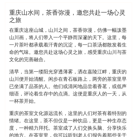
各区新茶工作室
重庆山水间，茶香弥漫，邀您共赴一场心灵
之旅
在重庆这座山城，山川之间，茶香弥漫，仿佛一幅泼墨
山川画，将人们带入一个平静而深邃的天下。这里，每
一片茶叶都承载着汗青的沉淀，每一口茶汤都散发着生
命的气味。邀您共赴这场心灵之旅，感受重庆山川与茶
文化的完善融合。
清早，当第一缕阳光穿透薄雾，洒在嘉陵江畔，重庆的
山川便开始清醒。闲步在青石板路上，两旁的茶室里早
已坐满了品茶的人。他们或清闲地品尝着香茗，或低声
细语，评论着生存中的点滴。这便是重庆人的一天，从
一杯茶开始。
重庆的茶室文化源远流长，这里的人们对茶有着特别的
情绪。在这里，茶不但仅是一种饮品，更是一种生存态
度，一种精力拜托。茶室成了人们交换头脑、分享快乐
的地方。在茶室里，你可以听到老人们报告着那些关于