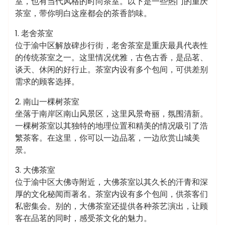
室，也有当代风格的时尚茶室。以下是一些热门的重庆
茶室，带你明白这座都会的茶香韵味。
1. 老舍茶室
位于渝中区解放碑步行街，老舍茶室是重庆最具代表性
的传统茶室之一。这里情况优雅，古色古香，是品茗、
谈天、休闲的好行止。茶室内设有多个包间，可供差别
需求的顾客选择。
2. 南山一棵树茶室
坐落于南岸区南山风景区，这里风景奇丽，氛围清新。
一棵树茶室以其独特的地理位置和精美的情况吸引了浩
繁茶客。在这里，你可以一边品茗，一边欣赏山城美
景。
3. 大佛茶室
位于渝中区大佛寺附近，大佛茶室以其久长的汗青和深
厚的文化秘闻而著名。茶室内设有多个包间，供茶客们
私密集会。别的，大佛茶室还提供各种茶艺演出，让顾
客在品茗的同时，感受茶文化的魅力。