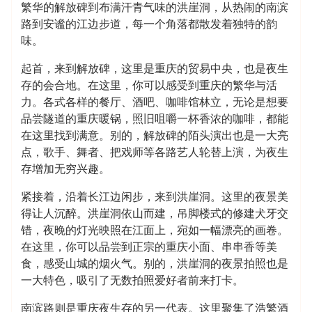
繁华的解放碑到布满汗青气味的洪崖洞，从热闹的南滨
路到安谧的江边步道，每一个角落都散发着独特的韵
味。
起首，来到解放碑，这里是重庆的贸易中央，也是夜生
存的会合地。在这里，你可以感受到重庆的繁华与活
力。各式各样的餐厅、酒吧、咖啡馆林立，无论是想要
品尝隧道的重庆暖锅，照旧咀嚼一杯香浓的咖啡，都能
在这里找到满意。别的，解放碑的陌头演出也是一大亮
点，歌手、舞者、把戏师等各路艺人轮替上演，为夜生
存增加无穷兴趣。
紧接着，沿着长江边闲步，来到洪崖洞。这里的夜景美
得让人沉醉。洪崖洞依山而建，吊脚楼式的修建犬牙交
错，夜晚的灯光映照在江面上，宛如一幅漂亮的画卷。
在这里，你可以品尝到正宗的重庆小面、串串香等美
食，感受山城的烟火气。别的，洪崖洞的夜景拍照也是
一大特色，吸引了无数拍照爱好者前来打卡。
南滨路则是重庆夜生存的另一代表。这里聚集了浩繁酒