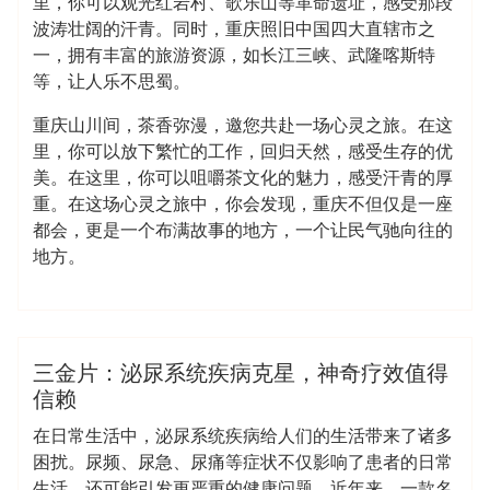
里，你可以观光红岩村、歌乐山等革命遗址，感受那段
波涛壮阔的汗青。同时，重庆照旧中国四大直辖市之
一，拥有丰富的旅游资源，如长江三峡、武隆喀斯特
等，让人乐不思蜀。
重庆山川间，茶香弥漫，邀您共赴一场心灵之旅。在这
里，你可以放下繁忙的工作，回归天然，感受生存的优
美。在这里，你可以咀嚼茶文化的魅力，感受汗青的厚
重。在这场心灵之旅中，你会发现，重庆不但仅是一座
都会，更是一个布满故事的地方，一个让民气驰向往的
地方。
admin
各区新茶工作室
三金片：泌尿系统疾病克星，神奇疗效值得
信赖
在日常生活中，泌尿系统疾病给人们的生活带来了诸多
困扰。尿频、尿急、尿痛等症状不仅影响了患者的日常
生活，还可能引发更严重的健康问题。近年来，一款名