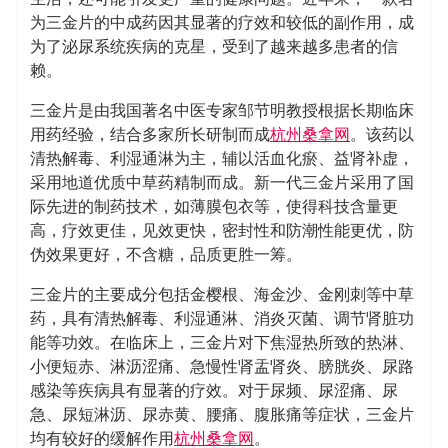
为三金片的中成药因其显著的疗效和较低的副作用，成
为了泌尿系统疾病的克星，受到了越来越多患者的信
赖。
三金片是由我国著名中医专家邹节明教授根据长期临床
用药经验，结合多家所长研制而成
杭州桑拿网
。该药以
清热解毒、利湿通淋为主，辅以活血化瘀、益肾补虚，
采用地道优质中草药精制而成。新一代三金片采用了国
际先进的制药技术，如薄膜包衣等，使得科技含量更
高，疗效更佳，见效更快，密封性和防潮性能更优，防
伪效果更好，不含糖，品质更胜一筹。
三金片的主要成分包括金樱根、海金沙、金刚刺等中草
药，具有清热解毒、利湿通淋、消炎灭菌、调节肾脏功
能等功效。在临床上，三金片对下焦湿热所致的热淋、
小便短赤、淋沥涩痛、急慢性肾盂肾炎、膀胱炎、尿路
感染等疾病具有显著的疗效。对于尿频、尿涩痛、尿
急、尿短淋沥、尿赤黄、腰痛、腹胀痛等症状，三金片
均有较好的缓解作用
杭州桑拿网
。