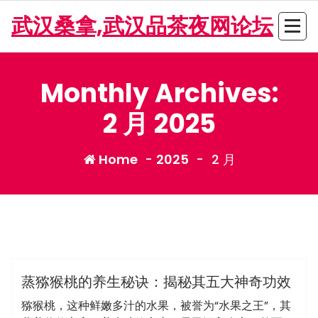
Skip
武汉桑拿,武汉品茶夜网论坛
to
content
Monthly Archives:
2 月 2025
Home
-
2025
-
2 月
admin
龙凤夜网
蒸猕猴桃的养生秘诀：揭秘其五大神奇功效
猕猴桃，这种鲜嫩多汁的水果，被誉为“水果之王”，其