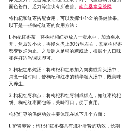
面色苍白、乏力等症状有所改善。
南京桑拿品茶网
将枸杞和红枣搭配食用，可以发挥“1+1>2”的保健效果。
以下是一些枸杞红枣的食用方法：
1. 枸杞红枣茶：将枸杞和红枣放入一壶水中，加热至水
开，然后改小火，再慢火煮上30分钟左右，煮至枸杞枣
都变软烂为止。之后调入足够的糖或盐，根据个人口味
和喜好适当调味即可。
2. 枸杞红枣炖汤：将枸杞和红枣加入肉类或骨头汤中，
炖煮一段时间，使枸杞和红枣的精华融入汤中，既美味
又养生。
3. 枸杞红枣糕点：将枸杞和红枣制成糕点，如红枣枸杞
饼、枸杞红枣面包等，美味可口，便于食用。
枸杞红枣的保健功效主要体现在以下几个方面：
1. 护肾养肾：枸杞和红枣都具有滋补肝肾的功效，长期