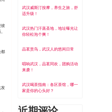
武汉威斯汀按摩，养生之旅，舒
适升级！
进彼
武汉热门汗蒸圣地，地址曝光让
历。
你轻松泡个爽！
品茗赏鸟，武汉人的悠闲日常
论都
唱响武汉，品茗同欢，团购活动
来袭！
武汉喝茶指南：各区茶馆，哪一
化发
家是你的心头好？
近期评论