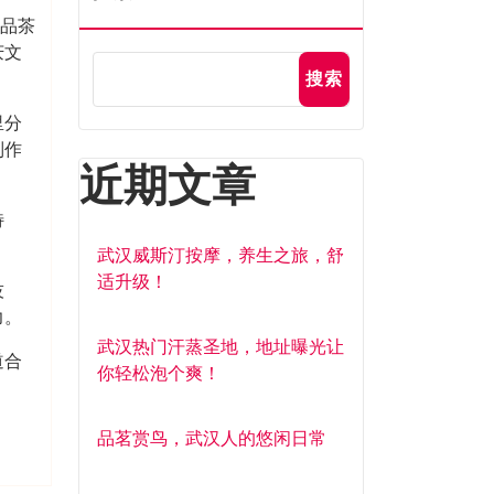
是品茶
庆文
搜索
里分
制作
近期文章
特
武汉威斯汀按摩，养生之旅，舒
适升级！
技
力。
武汉热门汗蒸圣地，地址曝光让
道合
你轻松泡个爽！
品茗赏鸟，武汉人的悠闲日常