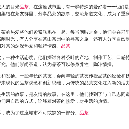
数人的目光
品茶
。在这座城市里，有一群特殊的爱好者——他们
们集结在茶友群里，分享品茶的故事，交流茶道文化，成为了重
对茶的热爱将他们紧紧联系在一起。每当闲暇之余，他们会在群
悠闲时光，有人分享在茶山茶园中的寻茶之旅，还有人分享自己
们对茶的深深热爱和独特情感。
品茶
化，一种生活态度。他们探讨各种茶叶的产地、制作工艺、口感
研究。他们崇尚茶道，认为品茶可以修身养性，陶冶情操。
承和发扬。一些年长的茶友，会向年轻的茶友传授品茶的经验和
带来现代的品茶观念和创新思维，为传统的品茶文化注入新的活
是生活的故事，是友情的故事。在这里，他们找到了与自己志同
他们用自己的方式，诠释着对茶的热爱，对生活的热情。
厚，成为了这座城市不可或缺的一部分。
品茶