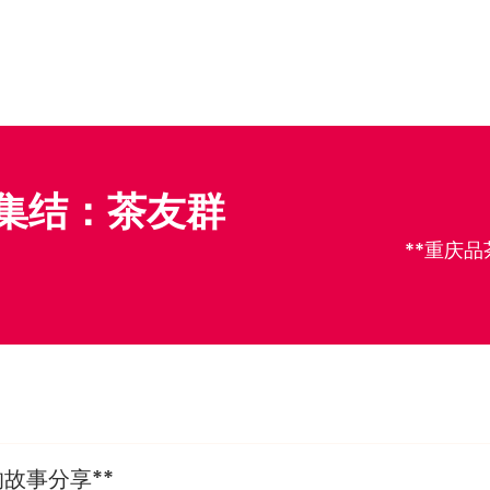
者集结：茶友群
**重庆
故事分享**