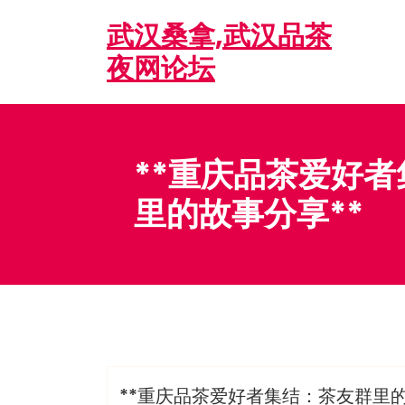
Skip
武汉桑拿,武汉品茶
to
content
夜网论坛
**重庆品茶爱好
里的故事分享**
admin
龙凤夜网
**重庆品茶爱好者集结：茶友群里的