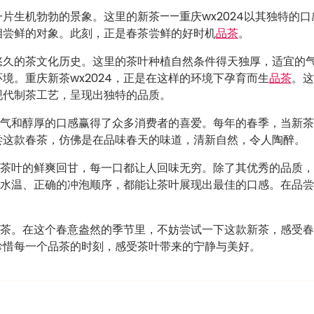
片生机勃勃的景象。这里的新茶——重庆wx2024以其独特的口
相尝鲜的对象。此刻，正是春茶尝鲜的好时机
品茶
。
悠久的茶文化历史。这里的茶叶种植自然条件得天独厚，适宜的
境。重庆新茶wx2024，正是在这样的环境下孕育而生
品茶
。这
现代制茶工艺，呈现出独特的品质。
的香气和醇厚的口感赢得了众多消费者的喜爱。每年的春季，当新
尝这款春茶，仿佛是在品味春天的味道，清新自然，令人陶醉。
受到茶叶的鲜爽回甘，每一口都让人回味无穷。除了其优秀的品质
宜的水温、正确的冲泡顺序，都能让茶叶展现出最佳的口感。在品
的春茶。在这个春意盎然的季节里，不妨尝试一下这款新茶，感受
珍惜每一个品茶的时刻，感受茶叶带来的宁静与美好。