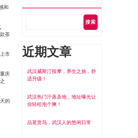
感和
搜索
气
款茶
近期文章
茶上市
武汉威斯汀按摩，养生之旅，舒
，重庆
适升级！
尝之
武汉热门汗蒸圣地，地址曝光让
春天的
你轻松泡个爽！
品茗赏鸟，武汉人的悠闲日常