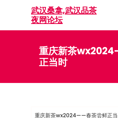
Skip
武汉桑拿,武汉品茶
to
content
夜网论坛
重庆新茶wx202
正当时
admin
洗浴休闲会所
重庆新茶wx2024——春茶尝鲜正