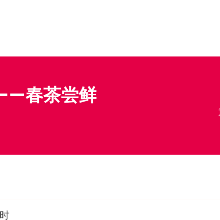
4——春茶尝鲜
当时