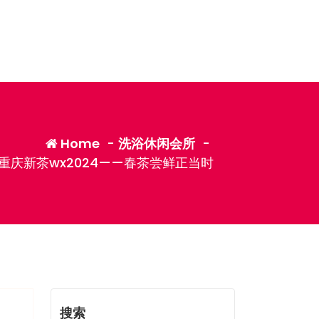
Home
-
洗浴休闲会所
-
重庆新茶wx2024——春茶尝鲜正当时
搜索