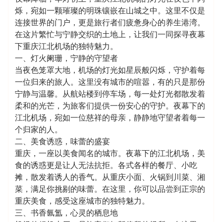
烁，宛如一颗璀璨的明珠镶嵌在山城之中。这里不仅是
连接世界的门户，更是旅行者们疲惫身心的养生港湾。
在这片繁忙与宁静交织的土地上，让我们一同探寻夜幕
下重庆江北机场的独特魅力。
一、灯火阑珊，宁静的守望者
当夜色笼罩大地，机场的灯光如星辰般闪烁，守护着每
一位归来的旅人。这里没有城市的喧嚣，有的只是那份
宁静与温馨。从航站楼到停车场，每一处灯光都散发着
柔和的光芒，为旅客们提供一份安心的守护。夜幕下的
江北机场，宛如一位慈祥的母亲，静静地守望者着每一
个归家的人。
二、美食诱惑，味蕾的盛宴
重庆，一座以美食闻名的城市。夜幕下的江北机场，美
食的诱惑更是让人无法抗拒。各式各样的餐厅、小吃
摊，散发着诱人的香气。从重庆小面、火锅到川菜、湘
菜，满足你挑剔的味蕾。在这里，你可以品尝到正宗的
重庆美食，感受这座城市的独特魅力。
三、书香氤氲，心灵的栖息地