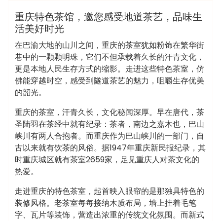
洗浴休闲会所
重庆特色茶馆，邀您感受地道茶艺，品味生
活美好时光
在巴渝大地的山川之间，重庆的茶室犹如粉饰在繁华街
巷中的一颗颗明珠，它们不但承载着久长的汗青文化，
更是本地人民生存方式的缩影。走进这些特色茶室，仿
佛能穿越时空，感受到隧道茶艺的魅力，咀嚼生存优美
的韶光。
重庆的茶室，汗青久长，文化秘闻深厚。早在唐代，茶
圣陆羽在茶经中就有纪录：茶者，南边之嘉木也，巴山
峡川有两人合抱者。而重庆作为巴山峡川的一部门，自
古以来就有饮茶的风俗。据1947年重庆新民报纪录，其
时重庆城区就有茶室2659家，足见重庆人对茶文化的
热爱。
走进重庆的特色茶室，起首映入眼帘的是那独具特色的
装修风格。老茶室每每接纳木质布局，墙上挂着毛笔
字、瓦片等装饰，营造出浓重的传统文化氛围。而新式