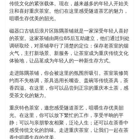
传统文化的紧张载体。现在，越来越多的年轻人开始关
注和喜好重庆茶室。他们在这里感受隧道茶艺的魅力，
咀嚼生存优美的韶光。
磁器口古镇后浪片区陈隅茶铺就是一家深受年轻人喜好
的茶室。这家茶铺由两位85后互助建立，他们通过到处
调研取经，对茶铺举行了清楚的定位：保存老茶室的烟
火气，主打新场景、新服务，让茶室成为重庆传统文化
体验地，让品茗成为年轻人的一种新生存方式。
走进陈隅茶铺，你会被这里的氛围所吸引。茶室装修简
约而不失格调，茶具选用长嘴壶、盖碗等传统茶具，茶
香四溢。在这里，你可以品尝到正宗的重庆本土茶，感
受茶文化的魅力。
重庆特色茶室，邀您感受隧道茶艺，咀嚼生存优美韶
光。在这里，你可以放下繁忙的工作，享受半晌的平
静；可以与亲朋挚友相聚，泛论人生；还可以在茶香中
感受传统文化的韵味。走进重庆茶室，让我们一起在茶
香中咀嚼生存的优美。