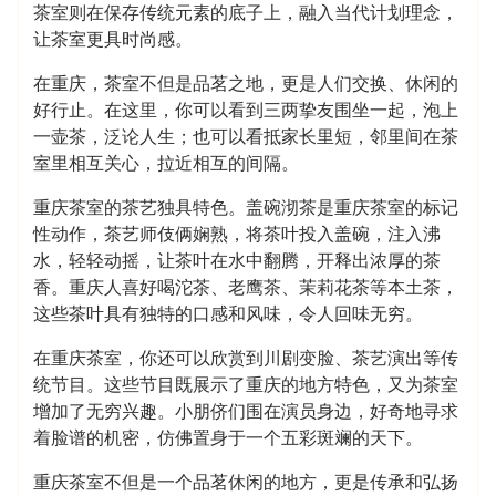
茶室则在保存传统元素的底子上，融入当代计划理念，
让茶室更具时尚感。
在重庆，茶室不但是品茗之地，更是人们交换、休闲的
好行止。在这里，你可以看到三两挚友围坐一起，泡上
一壶茶，泛论人生；也可以看抵家长里短，邻里间在茶
室里相互关心，拉近相互的间隔。
重庆茶室的茶艺独具特色。盖碗沏茶是重庆茶室的标记
性动作，茶艺师伎俩娴熟，将茶叶投入盖碗，注入沸
水，轻轻动摇，让茶叶在水中翻腾，开释出浓厚的茶
香。重庆人喜好喝沱茶、老鹰茶、茉莉花茶等本土茶，
这些茶叶具有独特的口感和风味，令人回味无穷。
在重庆茶室，你还可以欣赏到川剧变脸、茶艺演出等传
统节目。这些节目既展示了重庆的地方特色，又为茶室
增加了无穷兴趣。小朋侪们围在演员身边，好奇地寻求
着脸谱的机密，仿佛置身于一个五彩斑斓的天下。
重庆茶室不但是一个品茗休闲的地方，更是传承和弘扬